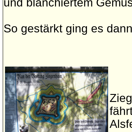
und blanchiertem Gemüs
So gestärkt ging es dan
Zieg
fähr
Alsf