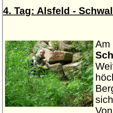
4. Tag: Alsfeld - Schwa
Am 
Sch
Wei
höch
Ber
sich
Von