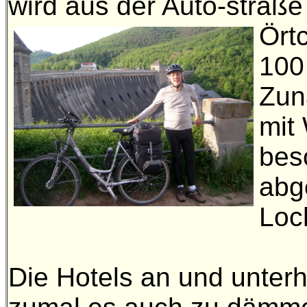
wird aus der Auto-straße
Ört
100
Zun
mit
bes
abg
Loch
Die Hotels an und unter