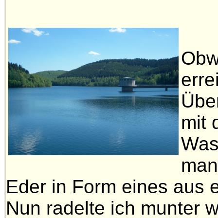
Obwo
erre
Über
mit 
Wass
man 
Eder in Form eines
aus e
Nun radelte ich munter 